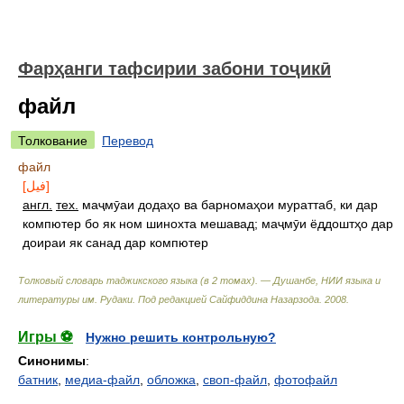
Фарҳанги тафсирии забони тоҷикӣ
файл
Толкование
Перевод
файл
[فيل]
англ.
тех.
маҷмӯаи додаҳо ва барномаҳои мураттаб, ки дар
компютер бо як ном шинохта мешавад; маҷмӯи ёддоштҳо дар
доираи як санад дар компютер
Толковый словарь таджикского языка (в 2 томах). — Душанбе, НИИ языка и
литературы им. Рудаки
.
Под редакцией Сайфиддина Назарзода
.
2008
.
Игры ⚽
Нужно решить контрольную?
Синонимы
:
батник
,
медиа-файл
,
обложка
,
своп-файл
,
фотофайл