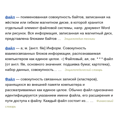
файл
— поименованная совокупность байтов, записанная на
жёстком или гибком магнитном диске, в которой хранится
отдельный элемент файловой системы, напр. документ Word
или рисунок. Вся информация, записанная на магнитный диск,
представлена блоками байтов …
Энциклопедия техники
файл
— а; м. [англ. file] Информ. Совокупность
взаимосвязанных блоков информации, распознаваемая
компьютером как единое целое. ◁ Файловый, ая, ое. * * * файл
(от англ. file, основного значения: подшивка бумаг, картотека),
набор данных, совокупность… …
Энциклопедический словарь
Файл
— совокупность связанных записей (кластеров),
хранящихся во внешней памяти компьютера и
рассматриваемых как единое целое. Обычно файл однозначно
идентифицируется указанием имени файла, его расширения и
пути доступа к файлу. Каждый файл состоит из… …
Финансовый
словарь