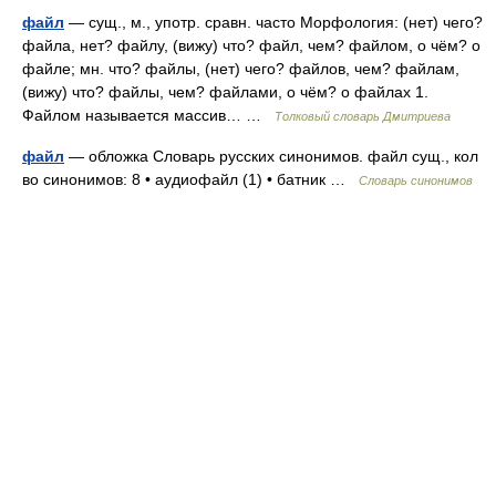
файл
— сущ., м., употр. сравн. часто Морфология: (нет) чего?
файла, нет? файлу, (вижу) что? файл, чем? файлом, о чём? о
файле; мн. что? файлы, (нет) чего? файлов, чем? файлам,
(вижу) что? файлы, чем? файлами, о чём? о файлах 1.
Файлом называется массив… …
Толковый словарь Дмитриева
файл
— обложка Словарь русских синонимов. файл сущ., кол
во синонимов: 8 • аудиофайл (1) • батник …
Словарь синонимов